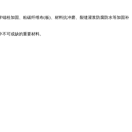
锚栓加固、粘碳纤维布(板)、材料抗冲磨、裂缝灌浆防腐防水等加固补
中不可或缺的重要材料。