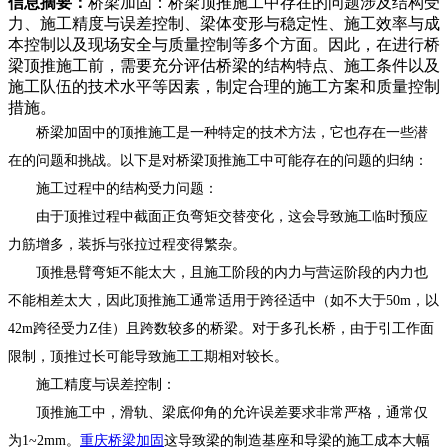
信息摘要：
桥梁加固：桥梁顶推施工中存在的问题涉及结构受
力、施工精度与误差控制、梁体变形与稳定性、施工效率与成
本控制以及现场安全与质量控制等多个方面。因此，在进行桥
梁顶推施工前，需要充分评估桥梁的结构特点、施工条件以及
施工队伍的技术水平等因素，制定合理的施工方案和质量控制
措施。
桥梁加固中的顶推施工是一种特定的技术方法，它也存在一些潜
在的问题和挑战。以下是对桥梁顶推施工中可能存在的问题的归纳：
施工过程中的结构受力问题：
由于顶推过程中截面正负弯矩交替变化，这会导致施工临时预应
力筋增多，装拆与张拉过程变得繁杂。
顶推悬臂弯矩不能太大，且施工阶段的内力与营运阶段的内力也
不能相差太大，因此顶推施工通常适用于跨径适中（如不大于50m，以
42m跨径受力Z佳）且跨数较多的桥梁。对于多孔长桥，由于引工作面
限制，顶推过长可能导致施工工期相对较长。
施工精度与误差控制：
顶推施工中，滑轨、梁底仰角的允许误差要求非常严格，通常仅
为1~2mm。
重庆桥梁加固
这导致梁的制造基座和导梁的施工成本大幅