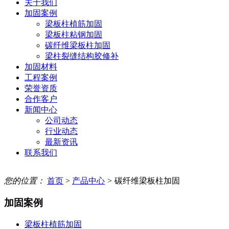
关于我们
加固案例
梁板柱植筋加固
梁板柱粘钢加固
碳纤维梁板柱加固
梁柱裂缝结构胶修补
加固材料
工程案例
荣誉资质
合作客户
新闻中心
公司动态
行业动态
最新资讯
联系我们
您的位置：
首页
>
产品中心
>
碳纤维梁板柱加固
加固案例
梁板柱植筋加固