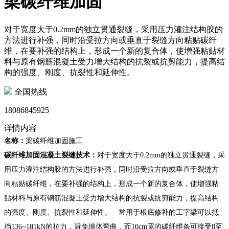
梁碳纤维加固
对于宽度大于0.2mm的独立贯通裂缝，采用压力灌注结构胶的
方法进行补强，同时沿受拉方向或垂直于裂缝方向粘贴碳纤
维，在要补强的结构上，形成一个新的复合体，使增强粘贴材
料与原有钢筋混凝土受力增大结构的抗裂或抗剪能力，提高结
构的强度、刚度、抗裂性和延伸性。
全国热线
18086845925
详情内容
名称：
梁碳纤维加固施工
碳纤维加固混凝土裂缝技术：
对于宽度大于0.2mm的独立贯通裂缝，采
用压力灌注结构胶的方法进行补强，同时沿受拉方向或垂直于裂缝方
向粘贴碳纤维，在要补强的结构上，形成一个新的复合体，使增强粘
贴材料与原有钢筋混凝土受力增大结构的抗裂或抗剪能力，提高结构
的强度、刚度、抗裂性和延伸性。 常用于根底修补的工字梁可以抵
挡136~181kN的拉力，避免墙体弯曲，而10cm宽的碳纤维条可接受8至